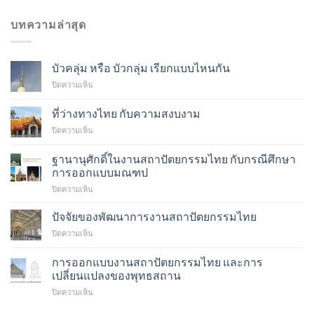
บทความล่าสุด
บัวคลุ่ม หรือ บัวกลุ่ม เรียกแบบไหนกัน
บน
ปิดความเห็น
บัว
คลุ่ม
ที่ว่างทางไทย กับความสงบงาม
หรือ
บน
ปิดความเห็น
บัว
ที่
กลุ่ม
ว่าง
เรียก
ฐานานุศักดิ์ในงานสถาปัตยกรรมไทย กับกรณีศึกษา
ทาง
แบบ
การออกแบบมณฑป
ไทย
ไหน
บน
ปิดความเห็น
กับ
กัน
ฐาน
ความ
า
สงบ
ปัจจัยของพัฒนาการงานสถาปัตยกรรมไทย
นุ
งาม
บน
ปิดความเห็น
ศักดิ์
ปัจจัย
ใน
ของ
การออกแบบงานสถาปัตยกรรมไทย และการ
งาน
พัฒนาการ
สถาปัตยกรรม
เปลี่ยนแปลงของพุทธสถาน
งาน
ไทย
บน
ปิดความเห็น
สถาปัตยกรรม
กับ
การ
ไทย
กรณี