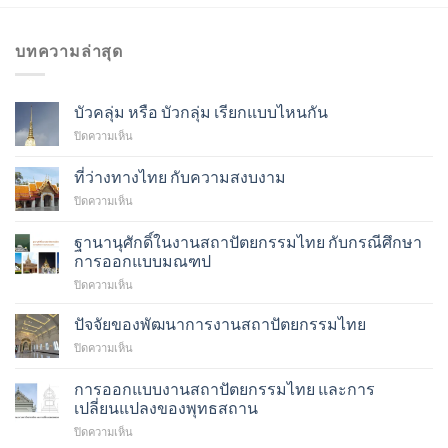
บทความล่าสุด
บัวคลุ่ม หรือ บัวกลุ่ม เรียกแบบไหนกัน
บน
ปิดความเห็น
บัว
คลุ่ม
ที่ว่างทางไทย กับความสงบงาม
หรือ
บน
ปิดความเห็น
บัว
ที่
กลุ่ม
ว่าง
เรียก
ฐานานุศักดิ์ในงานสถาปัตยกรรมไทย กับกรณีศึกษา
ทาง
แบบ
การออกแบบมณฑป
ไทย
ไหน
บน
ปิดความเห็น
กับ
กัน
ฐาน
ความ
า
สงบ
ปัจจัยของพัฒนาการงานสถาปัตยกรรมไทย
นุ
งาม
บน
ปิดความเห็น
ศักดิ์
ปัจจัย
ใน
ของ
การออกแบบงานสถาปัตยกรรมไทย และการ
งาน
พัฒนาการ
สถาปัตยกรรม
เปลี่ยนแปลงของพุทธสถาน
งาน
ไทย
บน
ปิดความเห็น
สถาปัตยกรรม
กับ
การ