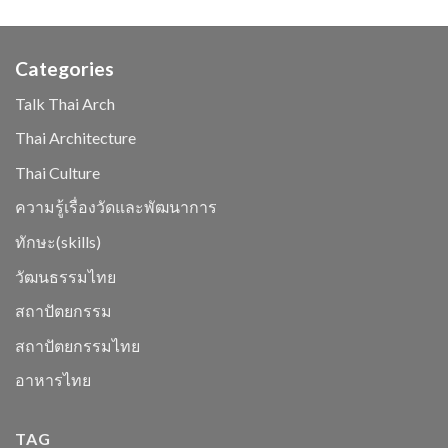
ไทย
กรณี
ออกแบบ
ศึกษา
งาน
การ
สถาปัตยกรรม
ออกแบบ
Categories
ไทย
มณฑป
และ
Talk Thai Arch
การ
เปลี่ยนแปลง
Thai Architecture
ของ
พุทธสถาน
Thai Culture
ความรู้เรื่องวัดและพัฒนาการ
ทักษะ(skills)
วัฒนธรรมไทย
สถาปัตยกรรม
สถาปัตยกรรมไทย
อาหารไทย
TAG