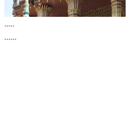
*****
******