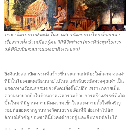
ภาพ : จิตรกรรมฝาผนัง ในงานสถาปัตยกรรมไทย ที่บอกเล่า
เรื่องราวทั้ง บ้านเมือง ผู้คน วิถีชีวิตต่างๆ (พระที่นั่งพุทไธสวร
รย์ พิพิธภัณฑสถานแห่งชาติ พระนคร)
ยิ่งศิลปะสถาปัตกรรมที่สร้างขึ้น จะเก่าแก่เพียงใดก็ตาม คุณค่า
ที่มีนั้นไม่เคยลดเลือนหายไปไหน แต่กลับจะยังทรงคุณค่า เป็น
มรดกทางวัฒนธรรมของสังคมยิ่งขึ้นไปอีก เพราะกลายเป็น
ความหายากยิ่งในด้านกาลเวลาร่วมด้วย การสร้างสรรค์ที่เกิด
ขึ้นใหม่ ที่มีฐานความคิดความเข้าใจและความตั้งใจที่เจริญ
รอยต่อยอดจากฐานทางวัฒนธรรมเดิมที่มี ย่อมทำให้อัต
ลักษณ์สำคัญของชาตินี้ยังคงดำรงอยู่ และสืบทอดต่อไปได้