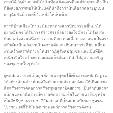
เวลาได้ ก็ผุผังสลายตัวไปในที่สุด ยังคงเหลือแต่วัสดุพวกอิฐ หิน
ที่ยังคงสภาพพอให้เห็น แต่ที่น่าทึ่งกว่านั้นคือลวดลายปูนปั้น
อายุนับพันปีบางทีก็ยังเหลือให้เห็นด้วย
การที่บ้านเมืองใดๆ จะมีมรดกทางสถาปัตยกรรมขึ้นมาได้
อย่างมั่นคง ได้รับการสร้างสรรค์อย่างตั้งใจ มักจะได้รับแรง
บันดาลใจส่วนหนึ่งจาก ความคิดความเชื่อทางศาสนาเป็นแรง
ผลักดัน เป็นพลังภายในความคิดและจินตนาการที่ขับเคลื่อน
งานสร้างสรรค์ต่างๆ ให้ปรากฏสู่สังคมชุมชน และเป็นที่ยึด
เหนี่ยวจิตใจ สร้างความเข้มแข็งมั่นคงที่นำไปสู่ความเจริญ
ของชุมชนนั้นๆ ต่อไป
ยุคสมัยทวารวดี เป็นยุคที่ศาสนาพุทธได้เข้ามาลงหลักปักฐาน
ได้อย่างค่อนข้างมั่นคงในบ้านเราแล้ว และส่งผลให้เกิดความ
คิดสร้างสรรค์ต่อการสร้างพุทธสถาปัตยกรรม เป็นลำดับแรกๆ
แม้ก่อนหน้านั้นอาจมีความคิดความเชื่อในศาสนาอื่นๆ หรือ
เป็นลัทธิบูชาธรรมชาติอันเก่าแก่ที่เป็นแบบฉบับของชุมชน
โบราณ แต่ก็ไม่มีพลังมากพอแก่การสร้างสรรค์งาน