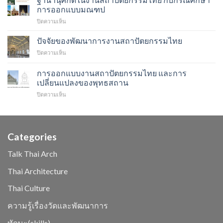
ทาง
แบบ
การออกแบบมณฑป
ไทย
ไหน
บน
ปิดความเห็น
กับ
กัน
ฐาน
ความ
า
สงบ
ปัจจัยของพัฒนาการงานสถาปัตยกรรมไทย
นุ
งาม
บน
ปิดความเห็น
ศักดิ์
ปัจจัย
ใน
ของ
การออกแบบงานสถาปัตยกรรมไทย และการ
งาน
พัฒนาการ
สถาปัตยกรรม
เปลี่ยนแปลงของพุทธสถาน
งาน
ไทย
บน
ปิดความเห็น
สถาปัตยกรรม
กับ
การ
ไทย
กรณี
ออกแบบ
ศึกษา
งาน
การ
สถาปัตยกรรม
ออกแบบ
Categories
ไทย
มณฑป
และ
Talk Thai Arch
การ
เปลี่ยนแปลง
Thai Architecture
ของ
พุทธสถาน
Thai Culture
ความรู้เรื่องวัดและพัฒนาการ
ทักษะ(skills)