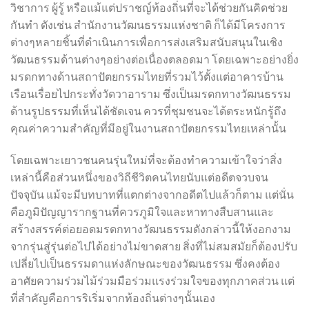
วิชาการ ผู้รู้ หรือแม้แต่ปราชญ์ท้องถิ่นที่จะได้ช่วยกันคิดช่วย
กันทำ ดังเช่น สำนักงานวัฒนธรรมแห่งชาติ ก็ได้มีโครงการ
ต่างๆหลายชิ้นที่ดำเนินการเพื่อการส่งเสริมสนับสนุนในเชิง
วัฒนธรรมด้านต่างๆอย่างต่อเนื่องตลอดมา โดยเฉพาะอย่างยิ่ง
มรดกทางด้านสถาปัตยกรรมไทยที่รวมไว้ตั้งแต่อาคารบ้าน
เรือนเรื่อยไปกระทั่งวัดวาอาราม ซึ่งเป็นมรดกทางวัฒนธรรม
ด้านรูปธรรมที่เห็นได้ชัดเจน ควรที่ชุมชนจะได้ตระหนักรู้ถึง
คุณค่าความสำคัญที่มีอยู่ในงานสถาปัตยกรรมไทยเหล่านั้น
โดยเฉพาะเยาวชนคนรุ่นใหม่ที่จะต้องทำความเข้าใจว่าสิ่ง
เหล่านี้คือส่วนหนึ่งของวิถีชีวิตคนไทยนับแต่อดีตจวบจน
ปัจจุบัน แม้จะมีบทบาทที่แตกต่างจากอดีตไปแล้วก็ตาม แต่นั่น
คือภูมิปัญญารากฐานที่ควรภูมิใจและหาทางสืบสานและ
สร้างสรรค์ต่อยอดมรดกทางวัฒนธรรมดังกล่าวนี้ให้งอกงาม
จากรุ่นสู่รุ่นต่อไปได้อย่างไม่ขาดสาย สิ่งที่ไม่สมสมัยก็ต้องปรับ
เปลี่ยไปเป็นธรรมดาแห่งลักษณะของวัฒนธรรม ซึ่งคงต้อง
อาศัยความร่วมไม้ร่วมมือร่วมแรงร่วมใจของทุกภาคส่วน แต่
ที่สำคัญคือการริเริ่มจากท้องถิ่นต่างๆนั้นเอง