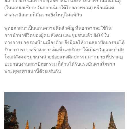
สถาปัตยกรรมเท่ากับ พุทธศาสนา และศาสนาพราหมณ์ฮินดู
(ในแถบเอเชียตะวันออกเฉียงใต้โดยภาพรวม) หรือแม้แต่
ศาสนาอิสลามก็มีความยิ่งใหญ่ไม่แพ้กัน
พุทธศาสนาเป็นแกนความคิดสำคัญ ที่นอกจากจะใช้ใน
การนำพาชีวิตของผู้คน สังคม และชุมชนแล้ว ยังใช้ใน
ทางการปกครองบ้านเมืองด้วย จึงมีผลให้งานสถาปัตยกรรมได้
รับการบรรจงสร้างอย่างเต็มที่ และรักษาให้เป็นขวัญและกำลัง
ใจแก่สังคมชุมชน หน่วยย่อยแห่งศิลปกรรมมากมาย ที่ปรากฏ
ประกอบงานสถาปัตยกรรม ก็ล้วนได้รับแรงบันดาลใจจาก
พระพุทธศาสนานี้ด้วยเช่นกัน