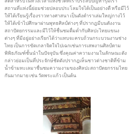
สติสำหรับในห้วงเวลาแห่งชีวิตที่เราประสบปัญหารุมเร้า
สถานที่แห่งนี้ย่อมช่วยปลอบประโลมใจได้เป็นอย่างดื หรือมีไว้
ให้ได้เรียนรู้เรื่องราวทางศาสนา เป็นดังตำราเล่มใหญ่กางไว้
ให้ได้เข้าไปศึกษาผ่านพุทธศิลป์ต่างๆ ที่ปรากฎมีบนตังงาน
สถาปัตยกรรมและมีไว้ให้ชื่นชมดื่มด่ำกับศิลปะไทยแขนง
ต่างๆ ที่มีอยู่อย่างเรียกได้ว่าแทบจะครบถ้วนกระบวนงานช่าง
ไทย เป็นการขัดเกลาจิตใจไปเฉกเช่นการเสพงานศิลป์ตาม
พิพิธภัณฑ์ชั้นนำในปัจจุบัน ซึ่งคุณค่าความงามในลักษณะดัง
กล่าวย่อมเป็นที่ประจักษ์ชัดดังปรากฎเห็นชาวต่างชาติที่ข้าม
น้ำข้ามทะเลมาชื่นชมความงามของศิลปะสถาปัตยกรรมไทย
กันมากมาย เช่น วัดพระแก้ว เป็นต้น