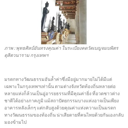
ภาพ : พุทธศิลป์อันทรงคุณค่า ในระเบียงคดวัดเบญจมบพิตร
ดุสิตวนาราม กรุงเทพฯ
มรดกทางวัฒนธรรมอันล้ำค่าซึ่งมีอยู่มากมายไม่ได้มีแต่
เฉพาะในกรุงเทพฯเท่านั้น ตามต่างจังหวัดท้องถิ่นหลายต่อ
หลายแห่งก็ล้วนเป็นอู่อารยธรรมที่มีคุณค่ายิ่ง ที่อวดชาวต่าง
ชาติได้อย่างภาคภูมิ แม้สถาปัตยกรรมบางแห่งอาจเป็นเพียง
อาคารหลังเล็กๆ แต่กลับสูงด้วยคุณค่าแห่งความเป็นมรดก
ทางวัฒนธรรมของท้องถิ่น น่าเสียดายที่คนไทยด้วยกันเองกลับ
มองข้ามไป