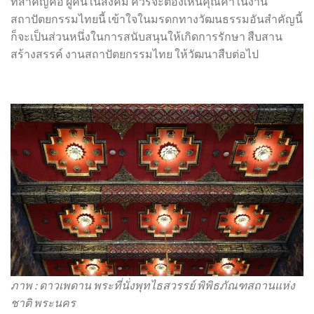
ที่สำคัญคือ ผู้คนในสังคม ควรจะต้องเห็นคุณค่าในงาน
สถาปัตยกรรมไทยนี้ เข้าใจในมรดกทางวัฒนธรรมอันสำคัญนี้
ก็จะเป็นส่วนหนึ่งในการสนับสนุนให้เกิดการรักษา สืบสาน
สร้างสรรค์ งานสถาปัตยกรรมไทย ให้วัฒนาสืบต่อไป
ภาพ : ดาวเพดาน พระที่นั่งพุทไธสวรรย์ พิพิธภัณฑสถานแห่ง
ชาติ พระนคร