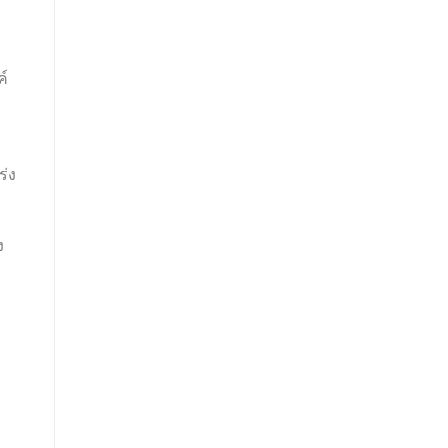
ค์
ร่ง
ง