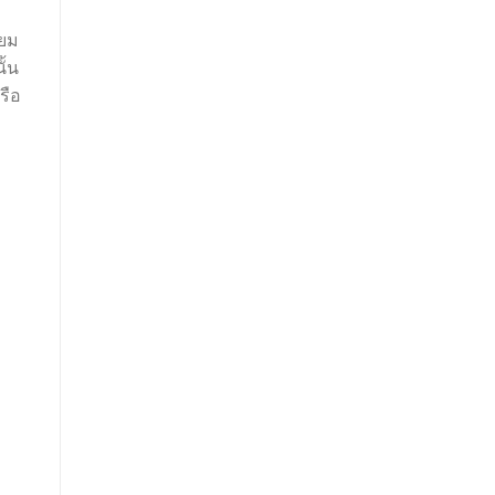
่ยม
ั้น
รือ