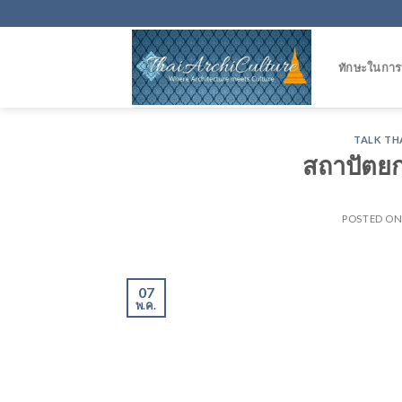
Skip
to
content
ทักษะในกา
TALK TH
สถาปัตยก
POSTED O
07
พ.ค.