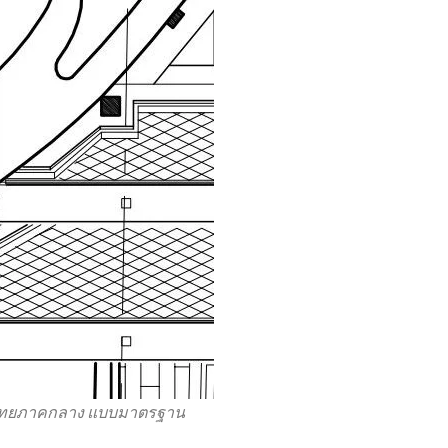
รือนไทยภาคกลาง แบบมาตรฐาน