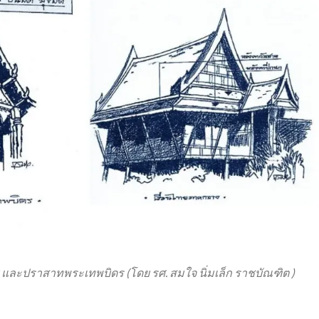
นไทย และปราสาทพระเทพบิดร
(โดย รศ. สมใจ นิ่มเล็ก ราชบัณฑิต )