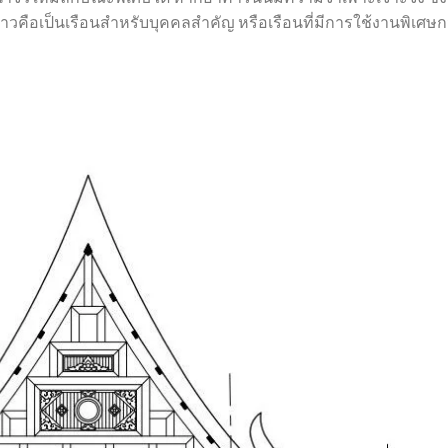
่าวคือเป็นเรือนสำหรับบุคคลสำคัญ หรือเรือนที่มีการใช้งานพิเศษก